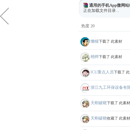
通用的手机App微网
正在加载文件目录...
热度 20
懒猫
下载了 此素材
栩烨
下载了 此素材
ICU重点人员
下载了 
浙江九工环保设备有
天刚破晓
下载了 此素
天刚破晓
收藏了 此素