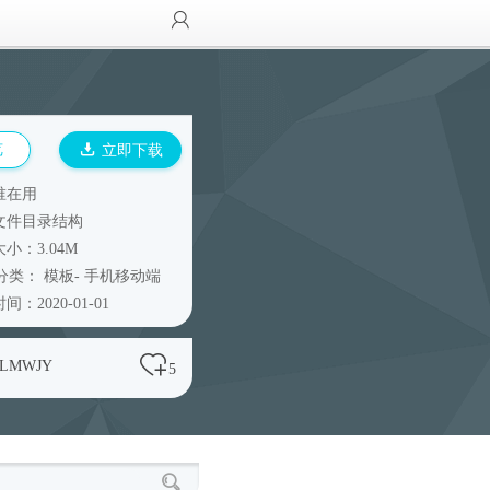
览
立即下载
谁在用
文件目录结构
小：3.04M
分类：
模板
-
手机移动端
间：2020-01-01
LMWJY
5