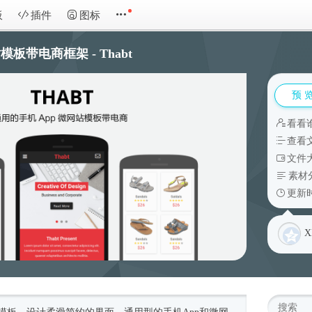
板
插件
图标
板带电商框架 - Thabt
预 
看看
查看
文件大
素材
更新时
X